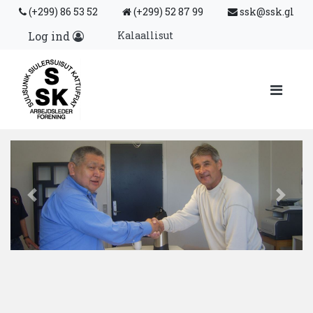
(+299) 86 53 52
(+299) 52 87 99
ssk@ssk.gl
Kalaallisut
Log ind
Previous
Next