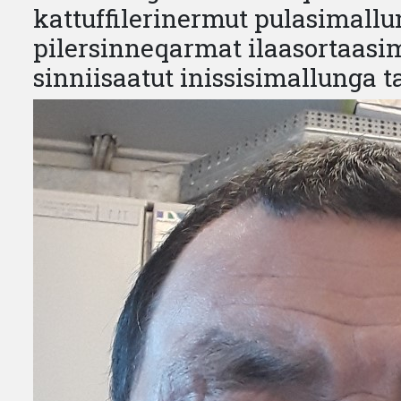
kattuffilerinermut pulasimallu
pilersinneqarmat ilaasortaasi
sinniisaatut inissisimallunga