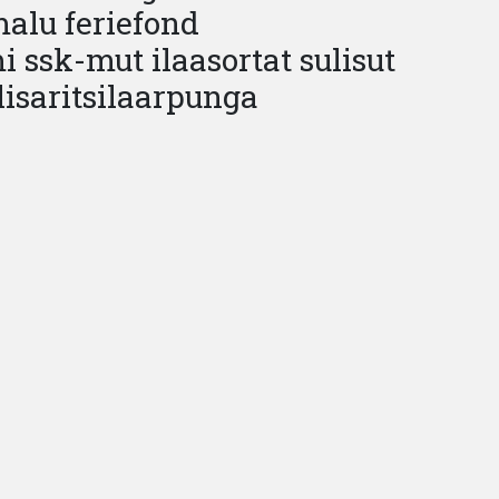
malu feriefond
ssk-mut ilaasortat sulisut
isaritsilaarpunga