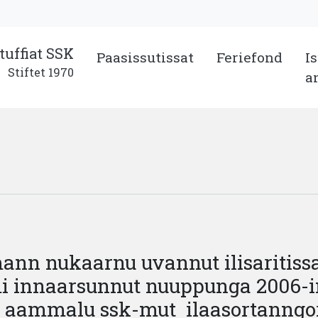
tuffiat
SSK
Paasissutissat
Feriefond
I
Stiftet 1970
a
mann nukaarnu uvannut ilisariti
i innaarsunnut nuuppunga 2006-i
k aammalu ssk-mut ilaasortanngor