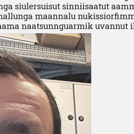
nga siulersuisut sinniisaatut aam
mallunga maannalu nukissiorfimmi 
 taama naatsunnguarmik uvannut il