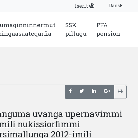
Dansk
Iserit
sumaginninnermut
SSK
PFA
ningaasaateqarfia
pillugu
pension
ssanguma uvanga upernavimmi
mili nukissiorfimmi
simallunga 2012-imili