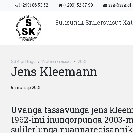
(+299) 86 53 52
(+299) 52 87 99
ssk@ssk.gl
Sulisunik Siulersuisut Kat
SSK pillugu
Nutaarsiassat
2021
Jens Kleemann
6. marsip 2021
Uvanga tassavunga jens klee
1962-imi inungorpunga 2003-m
sulilerlunga nuannareqisanni